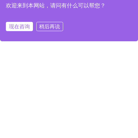
欢迎来到本网站，请问有什么可以帮您？
邮箱：
419908814@qq.com
地址：广东省东莞市南城区香园路万科
现在咨询
稍后再说
769文创园5栋5楼
首页
案例
导航
咨询
COPYRIGHT ©2018 完美时空数字科技
有限公司 版权所有、 备案:
粤icp备
19013456号
站点地图
-